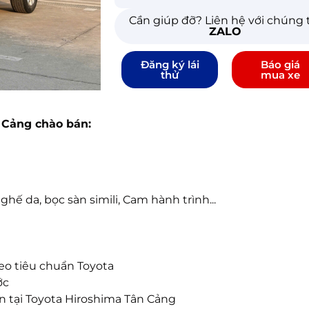
Cần giúp đỡ? Liên hệ với chúng 
ZALO
Đăng ký lái
Báo giá
thử
mua xe
 Cảng chào bán:
 ghế da, bọc sàn simili, Cam hành trình...
eo tiêu chuẩn Toyota
ớc
 tại Toyota Hiroshima Tân Cảng