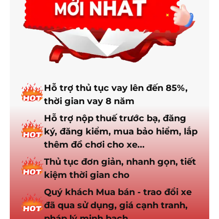
bấm
Các chế độ lái
Camera lùi
Power
Có
Lẫy chuyển số
Lẫy chuyển số
Có
Hỗ trợ thủ tục vay lên đến 85%,
thời gian vay 8 năm
Hỗ trợ nộp thuế trước bạ, đăng
ký, đăng kiểm, mua bảo hiểm, lắp
thêm đồ chơi cho xe...
Thủ tục đơn giản, nhanh gọn, tiết
kiệm thời gian cho
Quý khách Mua bán - trao đổi xe
đã qua sử dụng, giá cạnh tranh,
pháp lý minh bạch.